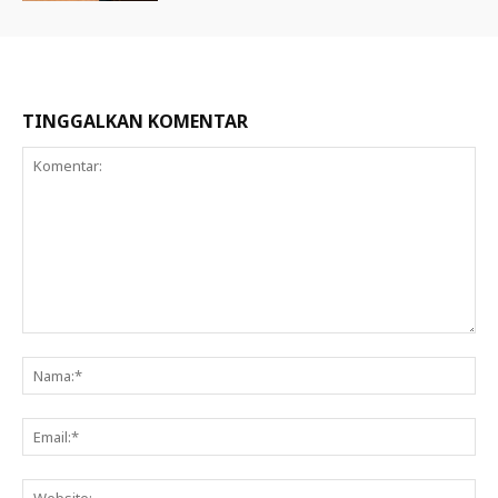
TINGGALKAN KOMENTAR
Komentar:
Na
Ema
Web