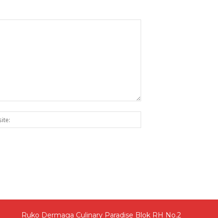
Website:
Ruko Dermaga Culinary Paradise Blok RH No.2