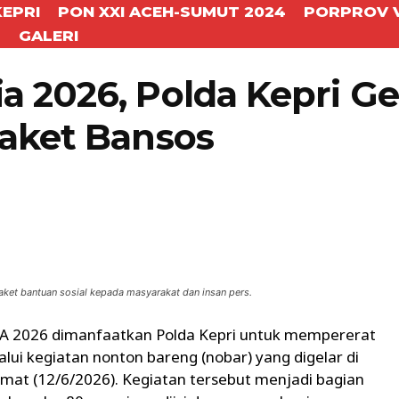
KEPRI
PON XXI ACEH-SUMUT 2024
PORPROV V
T
GALERI
 2026, Polda Kepri Ge
aket Bansos
WhatsApp
Telegram
aket bantuan sosial kepada masyarakat dan insan pers.
A 2026 dimanfaatkan Polda Kepri untuk mempererat
i kegiatan nonton bareng (nobar) yang digelar di
mat (12/6/2026). Kegiatan tersebut menjadi bagian