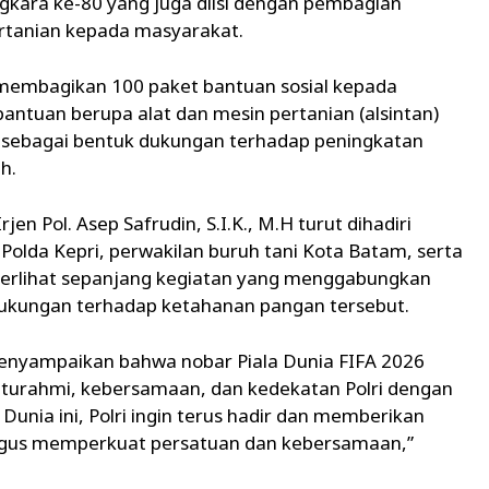
gkara ke-80 yang juga diisi dengan pembagian
ertanian kepada masyarakat.
 membagikan 100 paket bantuan sosial kepada
 bantuan berupa alat dan mesin pertanian (alsintan)
i sebagai bentuk dukungan terhadap peningkatan
h.
en Pol. Asep Safrudin, S.I.K., M.H turut dihadiri
olda Kepri, perwakilan buruh tani Kota Batam, serta
terlihat sepanjang kegiatan yang menggabungkan
 dukungan terhadap ketahanan pangan tersebut.
nyampaikan bahwa nobar Piala Dunia FIFA 2026
aturahmi, kebersamaan, dan kedekatan Polri dengan
unia ini, Polri ingin terus hadir dan memberikan
igus memperkuat persatuan dan kebersamaan,”