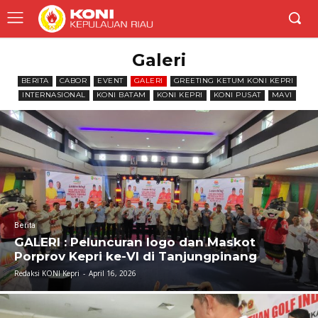
Galeri
BERITA
CABOR
EVENT
GALERI
GREETING KETUM KONI KEPRI
INTERNASIONAL
KONI BATAM
KONI KEPRI
KONI PUSAT
MAVI
Berita
GALERI : Peluncuran logo dan Maskot
Porprov Kepri ke-VI di Tanjungpinang
Redaksi KONI Kepri
-
April 16, 2026