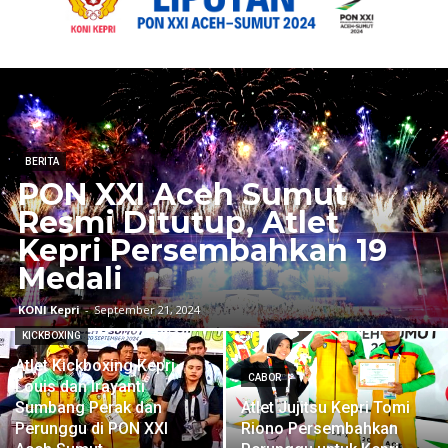
BERITA
PON XXI Aceh Sumut
Resmi Ditutup, Atlet
Kepri Persembahkan 19
Medali
KONI Kepri
-
September 21, 2024
KICKBOXING
Atlet Kickboxing Kepri
CABOR
Louis dan Irayanti
Sumbang Perak dan
Atlet Jujitsu Kepri Tomi
Perunggu di PON XXI
Riono Persembahkan