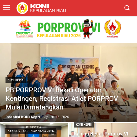
KONI KEPRI
PB PORPROV VI Bekali Operator
Kontingen, Registrasi Atlet PORPROV
Mulai Dimatangkan
Redaksi KONI Kepri
-
Agustus 3, 2026
KONI KEPRI
PORPROV TANJUNGPINANG 2026
Panitia Besar Porprov VI