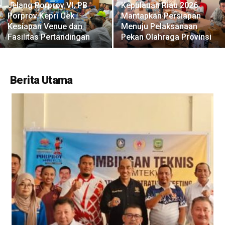
Jelang Porprov VI, PB
Kepulauan Riau 2026
Porprov Kepri Cek
Mantapkan Persiapan
Kesiapan Venue dan
Menuju Pelaksanaan
Fasilitas Pertandingan
Pekan Olahraga Provinsi
Berita Utama