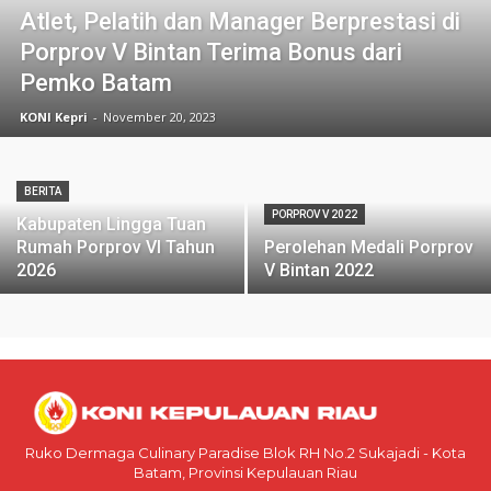
Atlet, Pelatih dan Manager Berprestasi di
Porprov V Bintan Terima Bonus dari
Pemko Batam
KONI Kepri
-
November 20, 2023
BERITA
PORPROV V 2022
Kabupaten Lingga Tuan
Rumah Porprov VI Tahun
Perolehan Medali Porprov
2026
V Bintan 2022
Ruko Dermaga Culinary Paradise Blok RH No.2 Sukajadi - Kota
Batam, Provinsi Kepulauan Riau