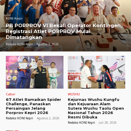
KONI Kepri
PB PORPROV VI Bekali Operator Kontingen,
Registrasi Atlet PORPROV Mulai
Dimatangkan
Redaksi KONI Kepri
-
Agustus 3, 2026
Cabor
WUSHU
67 Atlet Ramaikan Spider
Kejurnas Wushu Kungfu
Challenge, Panaskan
dan Kejuaraan Alam
Persaingan Jelang
Sutera Wushu Taolu Open
Porprov Kepri 2026
Nasional Tahun 2026
Resmi Dibuka
Redaksi KONI Kepri
-
Agustus 2, 2026
Redaksi KONI Kepri
-
Juli 28, 2026