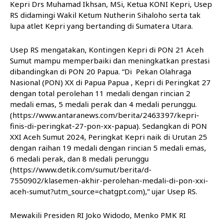
Kepri Drs Muhamad Ikhsan, MSi, Ketua KONI Kepri, Usep
RS didamingi Wakil Ketum Nutherin Sihaloho serta tak
lupa atlet Kepri yang bertanding di Sumatera Utara.
Usep RS mengatakan, Kontingen Kepri di PON 21 Aceh
Sumut mampu memperbaiki dan meningkatkan prestasi
dibandingkan di PON 20 Papua. “Di Pekan Olahraga
Nasional (PON) XX di Papua Papua , Kepri di Peringkat 27
dengan total perolehan 11 medali dengan rincian 2
medali emas, 5 medali perak dan 4 medali perunggu.
(https://www.antaranews.com/berita/2463397/kepri-
finis-di-peringkat-27-pon-xx-papua). Sedangkan di PON
XXI Aceh Sumut 2024, Peringkat Kepri naik di Urutan 25
dengan raihan 19 medali dengan rincian 5 medali emas,
6 medali perak, dan 8 medali perunggu
(https://www.detik.com/sumut/berita/d-
7550902/klasemen-akhir-perolehan-medali-di-pon-xxi-
aceh-sumut?utm_source=chatgpt.com),” ujar Usep RS.
Mewakili Presiden RI Joko Widodo, Menko PMK RI