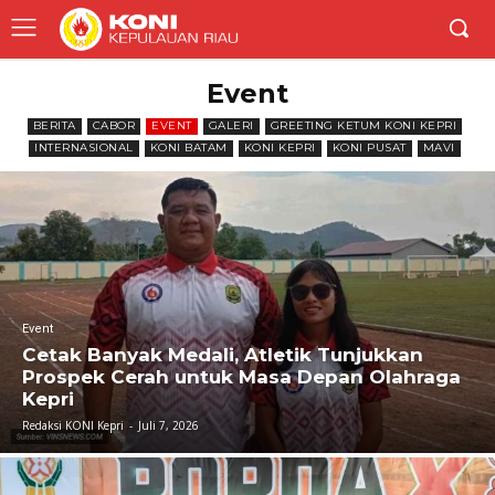
Event
BERITA
CABOR
EVENT
GALERI
GREETING KETUM KONI KEPRI
INTERNASIONAL
KONI BATAM
KONI KEPRI
KONI PUSAT
MAVI
Event
Cetak Banyak Medali, Atletik Tunjukkan
Prospek Cerah untuk Masa Depan Olahraga
Kepri
Redaksi KONI Kepri
-
Juli 7, 2026