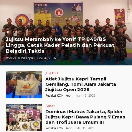
JU-JITSU
Jujitsu Merambah ke Yonif TP 849/BS
Lingga, Cetak Kader Pelatih dan Perkuat
Beladiri Taktis
Redaksi KONI Kepri
-
Juni 26, 2026
JU-JITSU
Atlet Jiujitsu Kepri Tampil
Gemilang, Tomi Juara Jakarta
Jiujitsu Open 2026
Redaksi KONI Kepri
-
Juni 15, 2026
Cabor
Dominasi Matras Jakarta, Spider
Jujitsu Kepri Bawa Pulang 7 Emas
dan Trofi Juara Umum III
Redaksi KONI Kepri
-
Mei 31, 2026