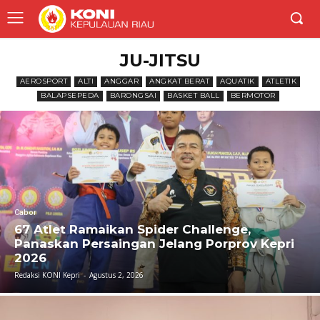
JU-JITSU
AEROSPORT
ALTI
ANGGAR
ANGKAT BERAT
AQUATIK
ATLETIK
BALAPSEPEDA
BARONGSAI
BASKET BALL
BERMOTOR
Cabor
67 Atlet Ramaikan Spider Challenge,
Panaskan Persaingan Jelang Porprov Kepri
2026
Redaksi KONI Kepri
-
Agustus 2, 2026