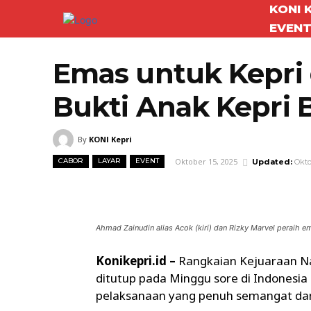
KONI 
EVEN
Emas untuk Kepri 
Bukti Anak Kepri B
By
KONI Kepri
Oktober 15, 2025
CABOR
LAYAR
EVENT
Updated:
Okto
Facebook
Twitter
Bagikan
Ahmad Zainudin alias Acok (kiri) dan Rizky Marvel peraih em
Konikepri.id –
Rangkaian Kejuaraan Nas
ditutup pada Minggu sore di Indonesia N
pelaksanaan yang penuh semangat dan