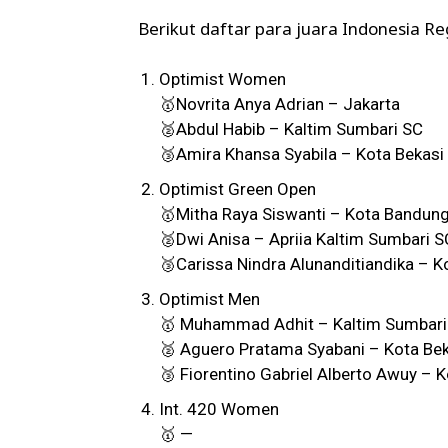
Berikut daftar para juara Indonesia Re
Optimist Women
🥇Novrita Anya Adrian – Jakarta
🥈Abdul Habib – Kaltim Sumbari SC
🥉Amira Khansa Syabila – Kota Bekasi
Optimist Green Open
🥇Mitha Raya Siswanti – Kota Bandun
🥈Dwi Anisa – Apriia Kaltim Sumbari S
🥉Carissa Nindra Alunanditiandika – K
Optimist Men
🥇 Muhammad Adhit – Kaltim Sumbari
🥈 Aguero Pratama Syabani – Kota Bek
🥉 Fiorentino Gabriel Alberto Awuy – 
Int. 420 Women
🥇 —