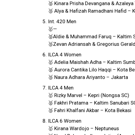
🥈 Kinara Prisha Devangana & Azaleya T
🥉 Alya & Hafizah Ramadhani Hafid – 
Int. 420 Men
🥇—
🥈Aldie & Muhammad Faruq – Kaltim 
🥉Zevan Adriansah & Gregorius Gerald
ILCA 4 Women
🥇 Adelia Maishah Adha – Kaltim Sumb
🥈 Aurora Cantika Lilo Haqqi – Kota Be
🥉 Naura Adhara Ariyanto – Jakarta
ILCA 4 Men
🥇 Rizky Marvel – Kepri (Nongsa SC)
🥈 Fakhri Pratama – Kaltim Sanubari S
🥉 Fahri Khalfani Akbar – Kota Bekasi
ILCA 6 Women
🥇 Kirana Wardojo – Neptuneus