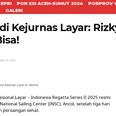
KEPRI
PON XXI ACEH-SUMUT 2024
PORPROV V
T
GALERI
di Kejurnas Layar: Riz
isa!
ber 15, 2025
WhatsApp
Telegram
as Kejurnas Layar di Jakarta
ional Layar – Indonesia Regatta Series II 2025 resmi
ational Sailing Center (INSC), Ancol, setelah tiga hari
 persaingan sehat.