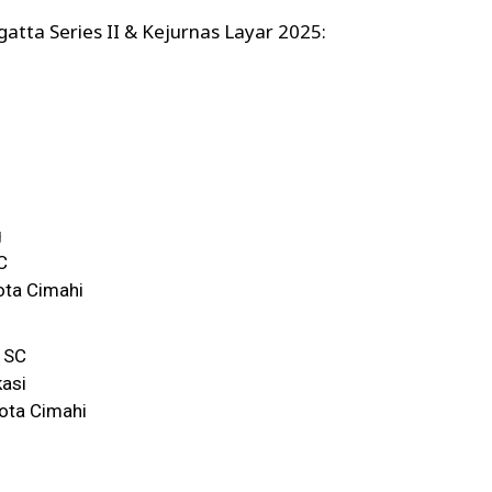
gatta Series II & Kejurnas Layar 2025:
g
C
ota Cimahi
 SC
asi
Kota Cimahi