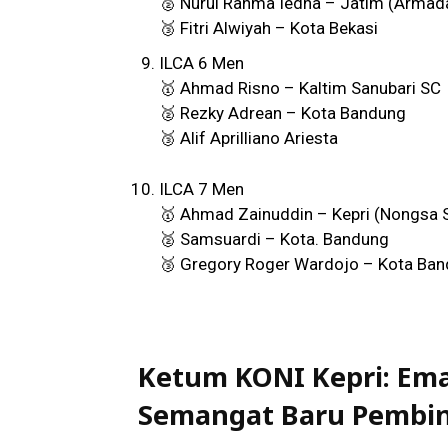
🥈 Nurul Rahma Iedha – Jatim (Armada
🥉 Fitri Alwiyah – Kota Bekasi
ILCA 6 Men
🥇 Ahmad Risno – Kaltim Sanubari SC
🥈 Rezky Adrean – Kota Bandung
🥉 Alif Aprilliano Ariesta
ILCA 7 Men
🥇 Ahmad Zainuddin – Kepri (Nongsa 
🥈 Samsuardi – Kota. Bandung
🥉 Gregory Roger Wardojo – Kota Ba
Ketum KONI Kepri: Ema
Semangat Baru Pembin