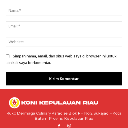
Komentar:
Na
Ema
Web
Simpan nama, email, dan situs web saya di browser ini untuk
lain kali saya berkomentar.
Ruko Dermaga Culinary Paradise Blok RH No.2 Sukajadi - Kota
Batam, Provinsi Kepulauan Riau