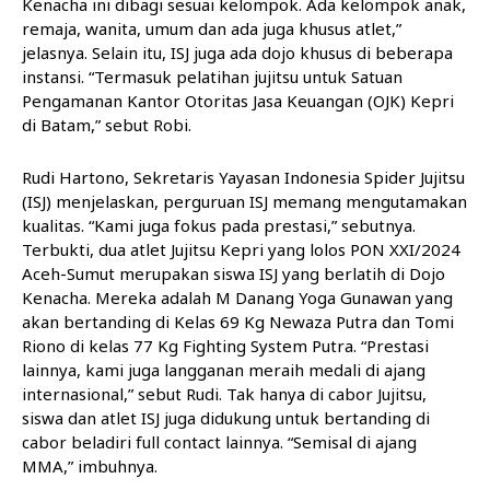
Kenacha ini dibagi sesuai kelompok. Ada kelompok anak,
remaja, wanita, umum dan ada juga khusus atlet,”
jelasnya. Selain itu, ISJ juga ada dojo khusus di beberapa
instansi. “Termasuk pelatihan jujitsu untuk Satuan
Pengamanan Kantor Otoritas Jasa Keuangan (OJK) Kepri
di Batam,” sebut Robi.
Rudi Hartono, Sekretaris Yayasan Indonesia Spider Jujitsu
(ISJ) menjelaskan, perguruan ISJ memang mengutamakan
kualitas. “Kami juga fokus pada prestasi,” sebutnya.
Terbukti, dua atlet Jujitsu Kepri yang lolos PON XXI/2024
Aceh-Sumut merupakan siswa ISJ yang berlatih di Dojo
Kenacha. Mereka adalah M Danang Yoga Gunawan yang
akan bertanding di Kelas 69 Kg Newaza Putra dan Tomi
Riono di kelas 77 Kg Fighting System Putra. “Prestasi
lainnya, kami juga langganan meraih medali di ajang
internasional,” sebut Rudi. Tak hanya di cabor Jujitsu,
siswa dan atlet ISJ juga didukung untuk bertanding di
cabor beladiri full contact lainnya. “Semisal di ajang
MMA,” imbuhnya.