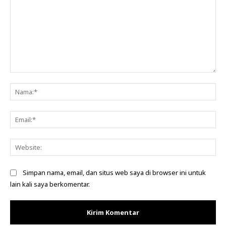
Komentar:
Na
Ema
Web
Simpan nama, email, dan situs web saya di browser ini untuk
lain kali saya berkomentar.