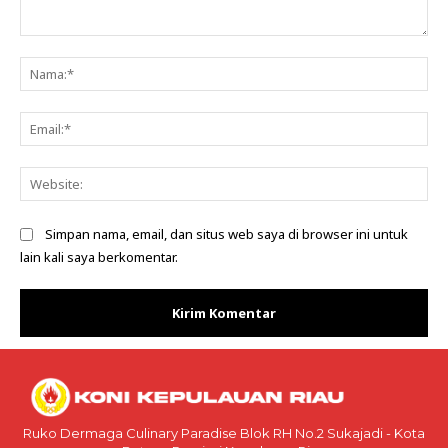
Komentar:
Na
Ema
Web
Simpan nama, email, dan situs web saya di browser ini untuk
lain kali saya berkomentar.
Ruko Dermaga Culinary Paradise Blok RH No.2 Sukajadi - Kota