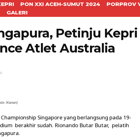
KEPRI
PON XXI ACEH-SUMUT 2024
PORPROV V
T
GALERI
ngapura, Petinju Kepri
ce Atlet Australia
24
WhatsApp
Telegram
ndo (Kanan)
 Championship Singapore yang berlangsung pada 19-
adium berakhir sudah. Rionando Butar Butar, pelatih
ngapura.