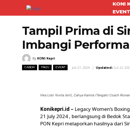
KONI 
EVEN
Tampil Prima di Si
Imbangi Performan
By
KONI Kepri
Juli 21, 2024
CABOR
TINJU
EVENT
Updated:
Juli 22, 20
Facebook
Twitter
Bagikan
Vika Lido Yovita (kiri), Cahya Kamila (Tengah) Coach Riona
Konikepri.id –
Legacy Women’s Boxing
21 July 2024 , berlangsung di Bedok St
PON Kepri melaporkan hasilnya dari Si