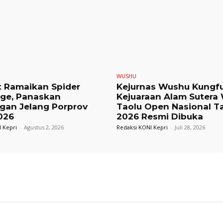
WUSHU
t Ramaikan Spider
Kejurnas Wushu Kungf
nge, Panaskan
Kejuaraan Alam Sutera
gan Jelang Porprov
Taolu Open Nasional T
026
2026 Resmi Dibuka
 Kepri
-
Agustus 2, 2026
Redaksi KONI Kepri
-
Juli 28, 2026