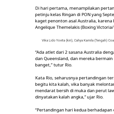
Di hari pertama, menampilakan pertand
petinju kelas Ringan di PON yang Sept
kaget penonton asal Australia, karena 
Angelique Themelakis (Boxing Victoria/
Vika Lido Yovita (kiri), Cahya Kamila (Tengah) C
“Ada atlet dari 2 sasana Australia de
dan Queensland, dan mereka bermain s
banget,” tutur Rio.
Kata Rio, seharusnya pertandingan ter
begitu kita kalah, vika banyak melonta
mendarat bersih di muka dan perut lawa
dinyatakan kalah angka,” ujar Rio.
“Pertandingan hari kedua berhadapan 