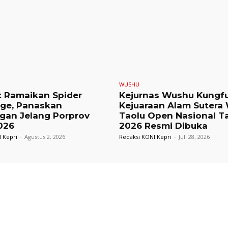
WUSHU
t Ramaikan Spider
Kejurnas Wushu Kungf
nge, Panaskan
Kejuaraan Alam Sutera
gan Jelang Porprov
Taolu Open Nasional T
026
2026 Resmi Dibuka
 Kepri
-
Agustus 2, 2026
Redaksi KONI Kepri
-
Juli 28, 2026