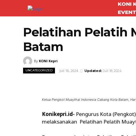
KONI 
EVEN
Pelatihan Pelatih
Batam
By
KONI Kepri
Juli 18, 2024
UNCATEGORIZED
Updated:
Juli 18, 2024
Facebook
Twitter
Bagikan
Ketua Pengkot Muaythai Indonesia Cabang Kota Batam, Harya
Konikepri.id-
Pengurus Kota (Pengkot)
melaksanakan Pelatihan Pelatih Muayt