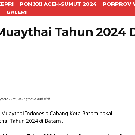
KEPRI
PON XXI ACEH-SUMUT 2024
PORPROV V
T
GALERI
 Muaythai Tahun 2024 D
WhatsApp
Telegram
nto SPd., M.H (kedua dari kiri)
 Muaythai Indonesia Cabang Kota Batam bakal
hai Tahun 2024 di Batam .