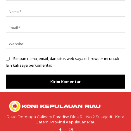
Komentar:
Na
Ema
Web
Simpan nama, email, dan situs web saya di browser ini untuk
lain kali saya berkomentar.
Ruko Dermaga Culinary Paradise Blok RH No.2 Sukajadi - Kota
Batam, Provinsi Kepulauan Riau