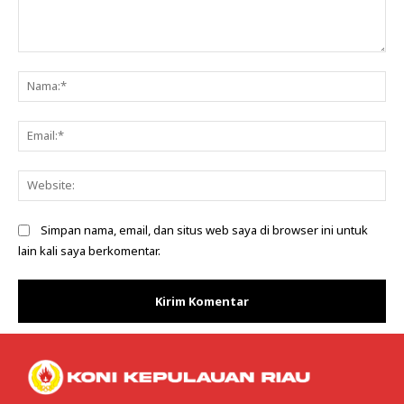
Komentar:
Na
Ema
Web
Simpan nama, email, dan situs web saya di browser ini untuk
lain kali saya berkomentar.