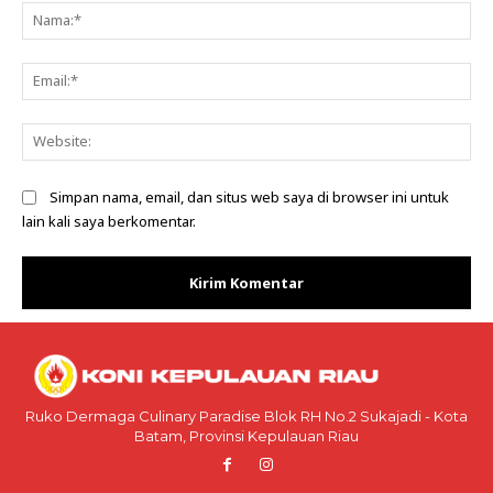
Na
Ema
Web
Simpan nama, email, dan situs web saya di browser ini untuk
lain kali saya berkomentar.
Ruko Dermaga Culinary Paradise Blok RH No.2 Sukajadi - Kota
Batam, Provinsi Kepulauan Riau