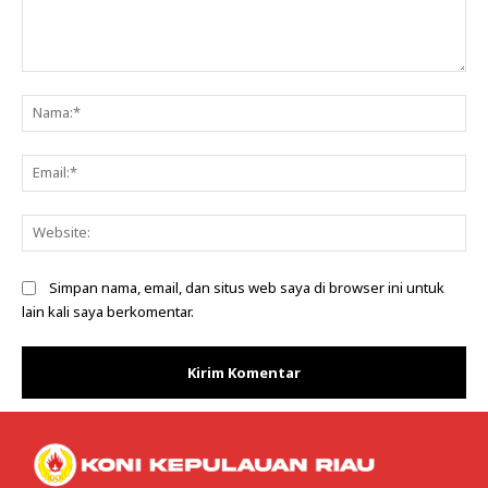
Komentar:
Na
Ema
Web
Simpan nama, email, dan situs web saya di browser ini untuk
lain kali saya berkomentar.