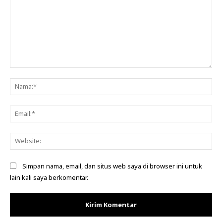
Komentar:
Na
Ema
Web
Simpan nama, email, dan situs web saya di browser ini untuk
lain kali saya berkomentar.