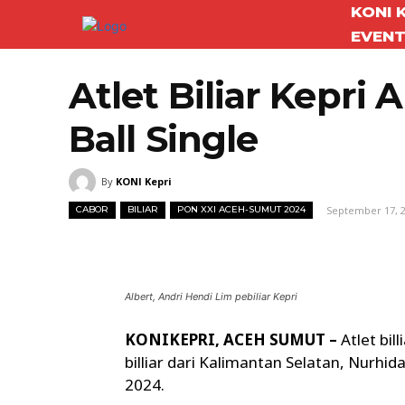
KONI 
EVEN
Atlet Biliar Kepri
Ball Single
By
KONI Kepri
September 17, 
CABOR
BILIAR
PON XXI ACEH-SUMUT 2024
Facebook
Twitter
Bagikan
Albert, Andri Hendi Lim pebiliar Kepri
KONIKEPRI, ACEH SUMUT –
Atlet bil
billiar dari Kalimantan Selatan, Nurhi
2024.