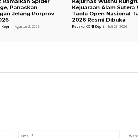
t Ramaikan Spider
Kejurnas Wushu Kungf
nge, Panaskan
Kejuaraan Alam Sutera
gan Jelang Porprov
Taolu Open Nasional T
026
2026 Resmi Dibuka
 Kepri
-
Agustus 2, 2026
Redaksi KONI Kepri
-
Juli 28, 2026
Nama:*
Email:*