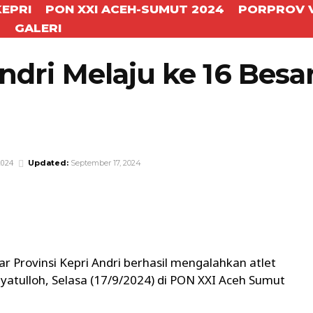
KEPRI
PON XXI ACEH-SUMUT 2024
PORPROV V
T
GALERI
 Andri Melaju ke 16 Bes
2024
Updated:
September 17, 2024
WhatsApp
Telegram
liar Provinsi Kepri Andri berhasil mengalahkan atlet
dayatulloh, Selasa (17/9/2024) di PON XXI Aceh Sumut