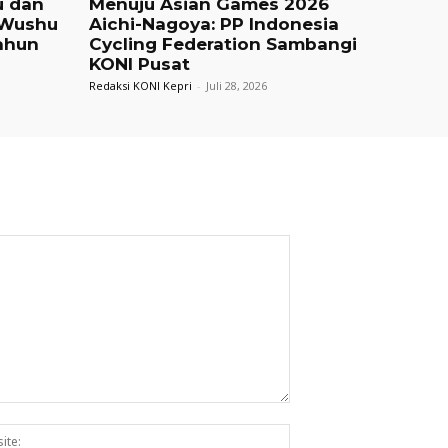
u dan
Menuju Asian Games 2026
 Wushu
Aichi-Nagoya: PP Indonesia
ahun
Cycling Federation Sambangi
KONI Pusat
Redaksi KONI Kepri
-
Juli 28, 2026
Website: