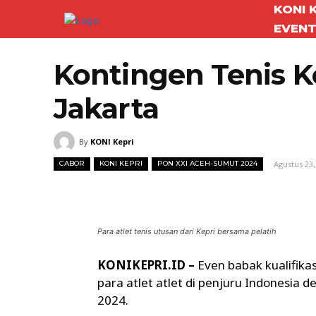
KONI 
EVEN
Kontingen Tenis K
Jakarta
By
KONI Kepri
Agustus 23,
CABOR
KONI KEPRI
PON XXI ACEH-SUMUT 2024
Facebook
Twitter
Bagikan
Para atlet tenis utusan dari Kepri bersama pelatih
KONIKEPRI.ID –
Even babak kualifika
para atlet atlet di penjuru Indonesi
2024.