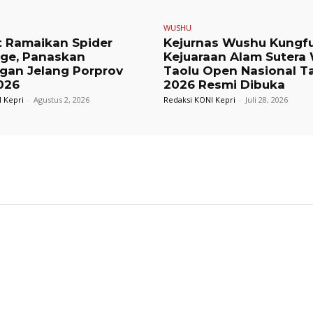
WUSHU
t Ramaikan Spider
Kejurnas Wushu Kungf
nge, Panaskan
Kejuaraan Alam Sutera
gan Jelang Porprov
Taolu Open Nasional T
026
2026 Resmi Dibuka
 Kepri
-
Agustus 2, 2026
Redaksi KONI Kepri
-
Juli 28, 2026