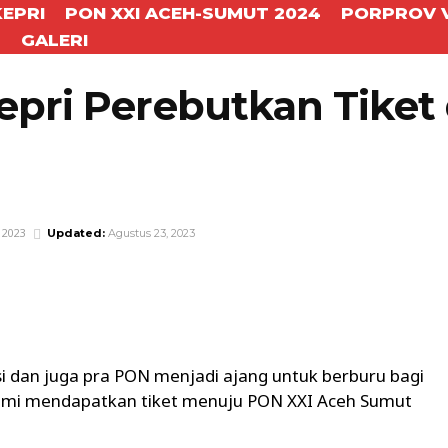
KEPRI
PON XXI ACEH-SUMUT 2024
PORPROV V
T
GALERI
epri Perebutkan Tiket
 2023
Updated:
Agustus 23, 2023
WhatsApp
Telegram
si dan juga pra PON menjadi ajang untuk berburu bagi
a demi mendapatkan tiket menuju PON XXI Aceh Sumut