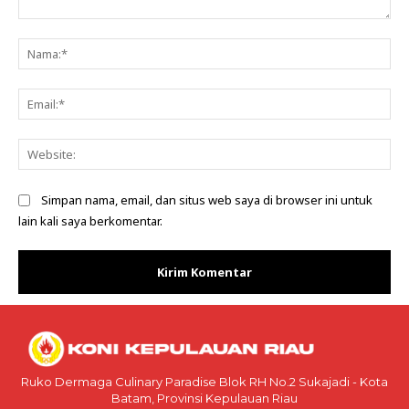
Komentar:
Na
Ema
Web
Simpan nama, email, dan situs web saya di browser ini untuk
lain kali saya berkomentar.
Ruko Dermaga Culinary Paradise Blok RH No.2 Sukajadi - Kota
Batam, Provinsi Kepulauan Riau