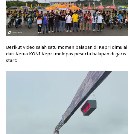
Berikut video salah satu momen balapan di Kepri dimulai
dari Ketua KONI Kepri melepas peserta balapan di garis
start:
P
e
m
u
t
a
r
V
i
d