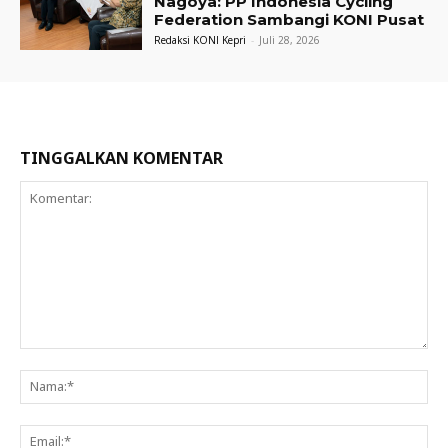
Nagoya: PP Indonesia Cycling
Federation Sambangi KONI Pusat
Redaksi KONI Kepri
-
Juli 28, 2026
TINGGALKAN KOMENTAR
Komentar:
Na
Ema