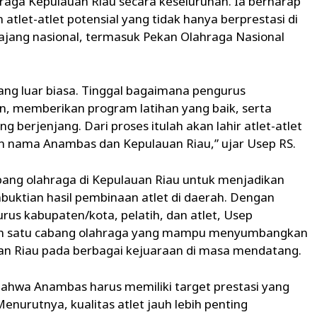
hraga Kepulauan Riau secara keseluruhan. Ia berharap
let-atlet potensial yang tidak hanya berprestasi di
ajang nasional, termasuk Pekan Olahraga Nasional
yang luar biasa. Tinggal bagaimana pengurus
, memberikan program latihan yang baik, serta
 berjenjang. Dari proses itulah akan lahir atlet-atlet
ama Anambas dan Kepulauan Riau,” ujar Usep RS.
bang olahraga di Kepulauan Riau untuk menjadikan
ktian hasil pembinaan atlet di daerah. Dengan
urus kabupaten/kota, pelatih, dan atlet, Usep
alah satu cabang olahraga yang mampu menyumbangkan
n Riau pada berbagai kejuaraan di masa mendatang.
hwa Anambas harus memiliki target prestasi yang
nurutnya, kualitas atlet jauh lebih penting