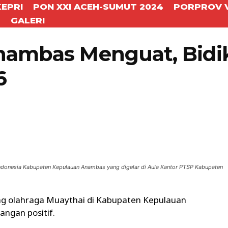
KEPRI
PON XXI ACEH-SUMUT 2024
PORPROV V
T
GALERI
Anambas Menguat, Bidi
6
WhatsApp
Telegram
donesia Kabupaten Kepulauan Anambas yang digelar di Aula Kantor PTSP Kabupaten
g olahraga Muaythai di Kabupaten Kepulauan
ngan positif.