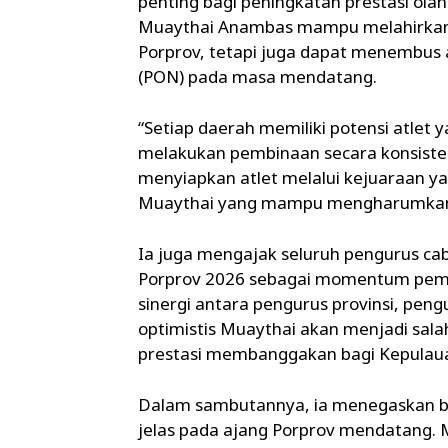
penting bagi peningkatan prestasi ola
Muaythai Anambas mampu melahirkan at
Porprov, tetapi juga dapat menembus 
(PON) pada masa mendatang.
“Setiap daerah memiliki potensi atlet 
melakukan pembinaan secara konsisten
menyiapkan atlet melalui kejuaraan yang
Muaythai yang mampu mengharumkan n
Ia juga mengajak seluruh pengurus ca
Porprov 2026 sebagai momentum pembu
sinergi antara pengurus provinsi, peng
optimistis Muaythai akan menjadi s
prestasi membanggakan bagi Kepulaua
Dalam sambutannya, ia menegaskan ba
jelas pada ajang Porprov mendatang. Me