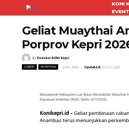
KONI 
EVEN
Geliat Muaythai 
Porprov Kepri 202
By
Redaksi KONI Kepri
Juli 8, 2026
CABOR
MUAYTHAI
Updated:
Juli 22, 2026
Facebook
Twitter
Bagikan
Musyawarah Kabupaten Luar Biasa (Muskablub) Muaythai In
Kepulauan Anambas (KKA), Sabtu (4/7/2026).
Konikepri.id –
Geliat pembinaan caban
Anambas terus menunjukkan perkemba