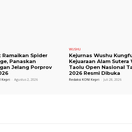
WUSHU
t Ramaikan Spider
Kejurnas Wushu Kungf
nge, Panaskan
Kejuaraan Alam Sutera
gan Jelang Porprov
Taolu Open Nasional T
026
2026 Resmi Dibuka
 Kepri
-
Agustus 2, 2026
Redaksi KONI Kepri
-
Juli 28, 2026