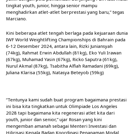
tingkat youth, junior, hingga senior mampu
menghadirkan atlet-atlet berprestasi yang baru,” tegas
Marciano.
Kini beberapa atlet tengah berlaga pada kejuaraan dunia
IWF World Weightlifting Championships di Bahrain pada
6-12 Desember 2024, antara lain, Rizki Juniansyah
(74kg), Rahmat Erwin Abdullah (81kg), Eko Yuli Irawan
(67kg), Muhamad Yasin (67kg), Ricko Saputra (61kg),
Nurul Akmal (87kg), Tsabitha Alfiah Ramadani (69kg),
Juliana Klarisa (55kg), Natasya Beteyob (59kg)
“Tentunya kami sudah buat program bagaimana prestasi
ini bisa kita tingkatkan untuk Olimpiade Los Angeles
2028 tapi bagaimana kita regenerasi atlet kita dari
youth, junior dan senior,” ujar Rosan yang kini
mengemban amanah sebagai Menteri Investasi dan
Hilirisasi Kepala Badan Koordinasi Penanaman Modal