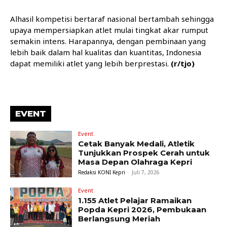
Alhasil kompetisi bertaraf nasional bertambah sehingga
upaya mempersiapkan atlet mulai tingkat akar rumput
semakin intens. Harapannya, dengan pembinaan yang
lebih baik dalam hal kualitas dan kuantitas, Indonesia
dapat memiliki atlet yang lebih berprestasi.
(r/tjo)
C
o
EVENT
n
Event
Cetak Banyak Medali, Atletik
t
Tunjukkan Prospek Cerah untuk
Masa Depan Olahraga Kepri
i
Redaksi KONI Kepri
-
Juli 7, 2026
n
Event
1.155 Atlet Pelajar Ramaikan
u
Popda Kepri 2026, Pembukaan
Berlangsung Meriah
e