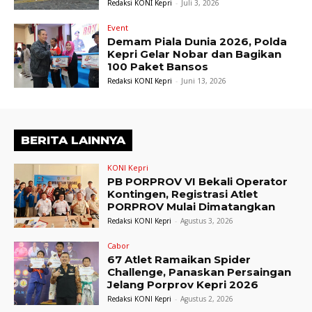
Redaksi KONI Kepri
-
Juli 3, 2026
R
Event
Demam Piala Dunia 2026, Polda
e
Kepri Gelar Nobar dan Bagikan
100 Paket Bansos
a
Redaksi KONI Kepri
-
Juni 13, 2026
d
i
BERITA LAINNYA
n
KONI Kepri
g
PB PORPROV VI Bekali Operator
Kontingen, Registrasi Atlet
PORPROV Mulai Dimatangkan
Redaksi KONI Kepri
-
Agustus 3, 2026
Cabor
67 Atlet Ramaikan Spider
Challenge, Panaskan Persaingan
Jelang Porprov Kepri 2026
Redaksi KONI Kepri
-
Agustus 2, 2026