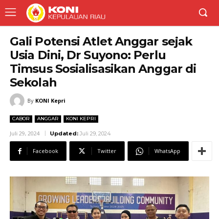
Gali Potensi Atlet Anggar sejak
Usia Dini, Dr Suyono: Perlu
Timsus Sosialisasikan Anggar di
Sekolah
By
KONI Kepri
CABOR
ANGGAR
KONI KEPRI
Juli 29, 2024
Updated:
Juli 29, 2024
Facebook
Twitter
WhatsApp