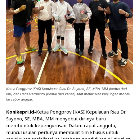
Ketua Pengprov IKASI Kepulauan Riau Dr. Suyono, SE, MBA, MM (kedua dari
kiri) dan Heru Mardianto (kedua dari kanan) saat melakukan kunjungan monev
ke cabor anggar.
Konikepri.id-
Ketua Pengprov IKASI Kepulauan Riau Dr.
Suyono, SE, MBA, MM menyebut dirinya baru
membentuk kepengurusan. Dalam rapat anggota,
muncul usulan perlunya membuat tim khusus untuk
melakukan sosialisasi ke lembaga pendidikan di tingkat