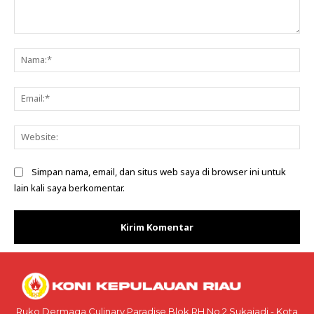
Komentar:
Na
Ema
Web
Simpan nama, email, dan situs web saya di browser ini untuk
lain kali saya berkomentar.
Ruko Dermaga Culinary Paradise Blok RH No.2 Sukajadi - Kota