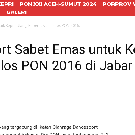
KEPRI
PON XXI ACEH-SUMUT 2024
PORPROV V
T
GALERI
uk Kepri, Ulangi Keberhasilan Lolos PON 2016...
rt Sabet Emas untuk Ke
olos PON 2016 di Jabar
ang tergabung di Ikatan Olahraga Dancesport
 menggembirakan di Pra PON yang berlangsung 2-3