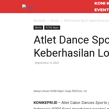
KONI 
EVEN
Beranda
Berita
Atlet Dance Sport Sabet Emas unt
Berita
KONI Kepri
Atlet Dance Spo
Keberhasilan L
September 4, 2023
Ketua Umum KONI Kepri Usep RS/Foto: Ist
KONIKEPRI.ID
– Atlet Cabor
Dances Sports
y
Indonesia (
IODI
) Kepri mendulang prestasi