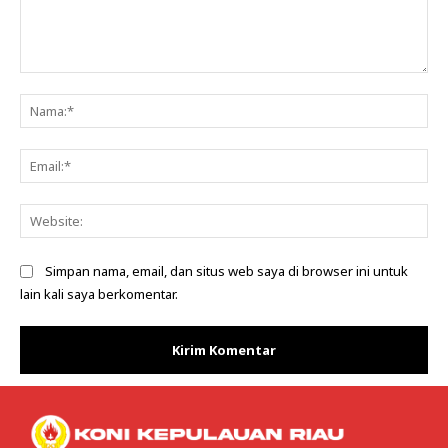
Komentar:
Na
Ema
Web
Simpan nama, email, dan situs web saya di browser ini untuk
lain kali saya berkomentar.