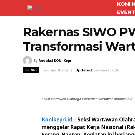
KONI 
EVEN
Rakernas SIWO PW
Transformasi War
By
Redaksi KONI Kepri
Februari 8, 2026
BERITA
Updated:
Februari 11, 2026
Facebook
Twitter
Bagikan
Seksi Wartawan Olahraga Persatuan Wartawan Indonesia (S
Konikepri.id
– Seksi Wartawan Olahr
menggelar Rapat Kerja Nasional (Rak
Serang, Banten. Kegiatan ini berlang