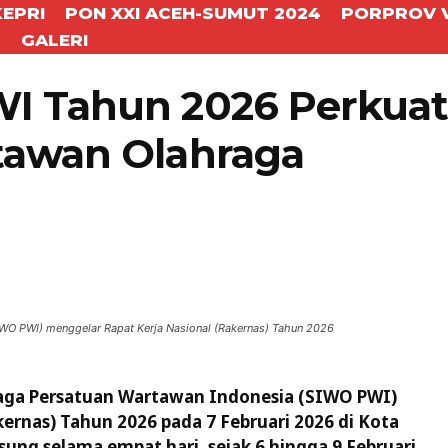
KEPRI
PON XXI ACEH-SUMUT 2024
PORPROV V
T
GALERI
I Tahun 2026 Perkua
tawan Olahraga
WhatsApp
Telegram
IWO PWI) menggelar Rapat Kerja Nasional (Rakernas) Tahun 2026
aga Persatuan Wartawan Indonesia (SIWO PWI)
ernas) Tahun 2026 pada 7 Februari 2026 di Kota
sung selama empat hari, sejak 6 hingga 9 Februari