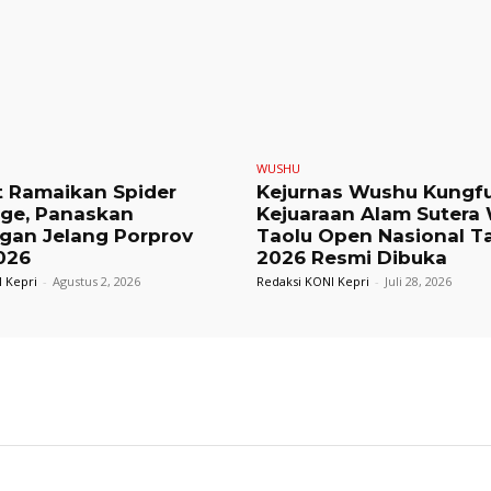
WUSHU
t Ramaikan Spider
Kejurnas Wushu Kungf
nge, Panaskan
Kejuaraan Alam Sutera
gan Jelang Porprov
Taolu Open Nasional T
026
2026 Resmi Dibuka
 Kepri
-
Agustus 2, 2026
Redaksi KONI Kepri
-
Juli 28, 2026