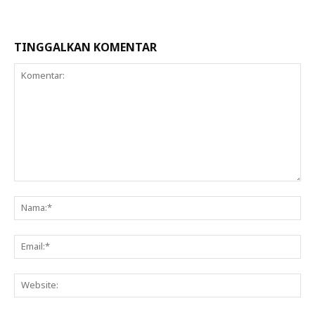
TINGGALKAN KOMENTAR
Komentar:
Na
Ema
Web