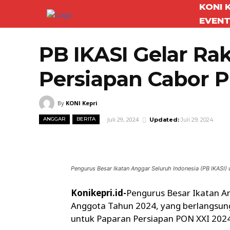
KONI 
EVEN
PB IKASI Gelar Ra
Persiapan Cabor 
By
KONI Kepri
Juli 29, 2024
ANGGAR
BERITA
Updated:
Juli 29, 2024
Facebook
Twitter
Bagikan
Pengurus Besar Ikatan Anggar Seluruh Indonesia (PB IKASI)
Konikepri.id-
Pengurus Besar Ikatan A
Anggota Tahun 2024, yang berlangsung 
untuk Paparan Persiapan PON XXI 202