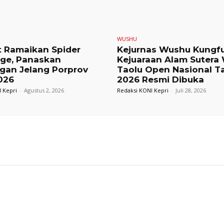
WUSHU
t Ramaikan Spider
Kejurnas Wushu Kungf
nge, Panaskan
Kejuaraan Alam Sutera
gan Jelang Porprov
Taolu Open Nasional T
026
2026 Resmi Dibuka
 Kepri
-
Agustus 2, 2026
Redaksi KONI Kepri
-
Juli 28, 2026