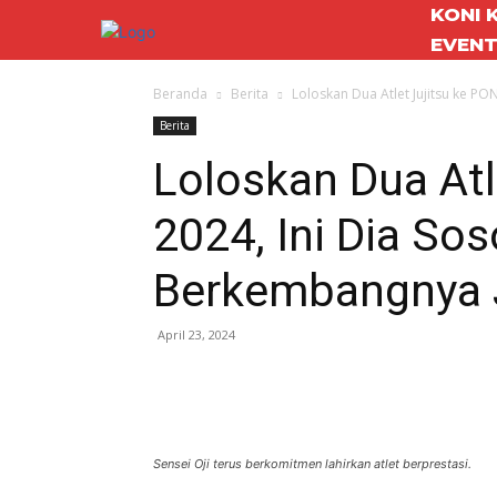
KONI 
EVEN
Beranda
Berita
Loloskan Dua Atlet Jujitsu ke PON 
Berita
Loloskan Dua Atl
2024, Ini Dia Sos
Berkembangnya Ju
April 23, 2024
Sensei Oji terus berkomitmen lahirkan atlet berprestasi.