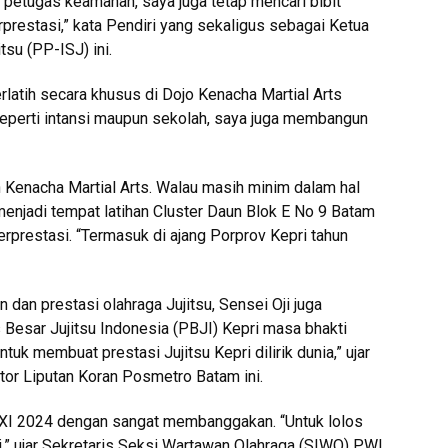
ih petugas keamanan, saya juga tetap mencari bibit
rprestasi,” kata Pendiri yang sekaligus sebagai Ketua
su (PP-ISJ) ini.
latih secara khusus di Dojo Kenacha Martial Arts
, seperti intansi maupun sekolah, saya juga membangun
 Kenacha Martial Arts. Walau masih minim dalam hal
 menjadi tempat latihan Cluster Daun Blok E No 9 Batam
berprestasi. “Termasuk di ajang Porprov Kepri tahun
dan prestasi olahraga Jujitsu, Sensei Oji juga
esar Jujitsu Indonesia (PBJI) Kepri masa bhakti
k membuat prestasi Jujitsu Kepri dilirik dunia,” ujar
ator Liputan Koran Posmetro Batam ini.
N XXI 2024 dengan sangat membanggakan. “Untuk lolos
lui,” ujar Sekretaris Seksi Wartawan Olahraga (SIWO) PWI