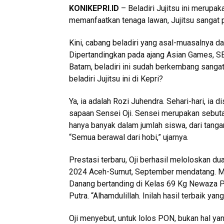
KONIKEPRI.ID
– Beladiri Jujitsu ini merupak
memanfaatkan tenaga lawan, Jujitsu sangat 
Kini, cabang beladiri yang asal-muasalnya da
Dipertandingkan pada ajang Asian Games, S
Batam, beladiri ini sudah berkembang sangat
beladiri Jujitsu ini di Kepri?
Ya, ia adalah Rozi Juhendra. Sehari-hari, ia d
sapaan Sensei Oji. Sensei merupakan sebuta
hanya banyak dalam jumlah siswa, dari tangan 
“Semua berawal dari hobi,” ujarnya.
Prestasi terbaru, Oji berhasil meloloskan du
2024 Aceh-Sumut, September mendatang. Me
Danang bertanding di Kelas 69 Kg Newaza Pu
Putra. “Alhamdulillah. Inilah hasil terbaik ya
Oji menyebut, untuk lolos PON, bukan hal yan