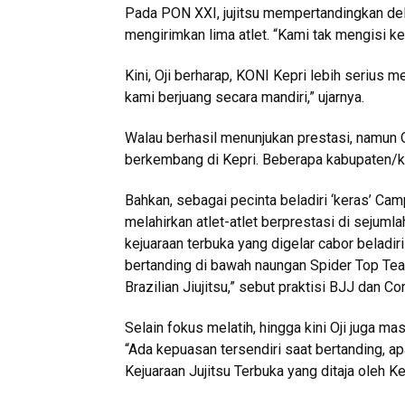
Pada PON XXI, jujitsu mempertandingkan del
mengirimkan lima atlet. “Kami tak mengisi kel
Kini, Oji berharap, KONI Kepri lebih serius m
kami berjuang secara mandiri,” ujarnya.
Walau berhasil menunjukan prestasi, namun Oj
berkembang di Kepri. Beberapa kabupaten/ko
Bahkan, sebagai pecinta beladiri ‘keras’ Cam
melahirkan atlet-atlet berprestasi di sejumlah
kejuaraan terbuka yang digelar cabor beladiri
bertanding di bawah naungan Spider Top Team
Brazilian Jiujitsu,” sebut praktisi BJJ dan Com
Selain fokus melatih, hingga kini Oji juga ma
“Ada kepuasan tersendiri saat bertanding, ap
Kejuaraan Jujitsu Terbuka yang ditaja oleh K