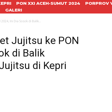
KEPRI
PON XXI ACEH-SUMUT 2024
PORPROV V
T
GALERI
2024, Ini Dia Sosok di Balik...
et Jujitsu ke PON
ok di Balik
jitsu di Kepri