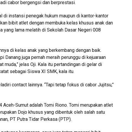
jadi cabor bergengsi dan berprestasi.
al di instansi penegak hukum maupun di kantor-kantor
kan bibit atlet dengan membuka kelas khusus anak dan
pria yang lama melatih di Sekolah Dasar Negeri 008
nnya di kelas anak yang berkembang dengan baik.
tapi Danang juga pernah meraih perunggu di kejuaraan
t muda,” jelas Oji. Kala itu pertandingan di gelar di
atat sebagai Siswa XI SMK, kala itu.
diri contact lainnya. “Tapi tetap fokus di cabor Jujitsu,”
024 Aceh-Sumut adalah Tomi Riono. Tomi merupakan atlet
merupakan Dojo khusus yang dibentuk oleh salah satu
an, PT Putra Tidar Perkasa (PTP).