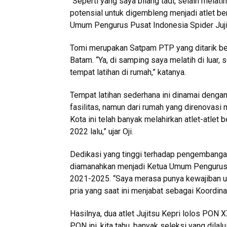
“Seperti yang saya bilang tadi, selain melat
potensial untuk digembleng menjadi atlet be
Umum Pengurus Pusat Indonesia Spider Jujit
Tomi merupakan Satpam PTP yang ditarik ber
Batam. “Ya, di samping saya melatih di luar
tempat latihan di rumah,” katanya.
Tempat latihan sederhana ini dinamai dengan
fasilitas, namun dari rumah yang direnovasi
Kota ini telah banyak melahirkan atlet-atlet 
2022 lalu,” ujar Oji.
Dedikasi yang tinggi terhadap pengembangan 
diamanahkan menjadi Ketua Umum Pengurus B
2021-2025. “Saya merasa punya kewajiban untu
pria yang saat ini menjabat sebagai Koordin
Hasilnya, dua atlet Jujitsu Kepri lolos PO
PON ini, kita tahu, banyak seleksi yang dila