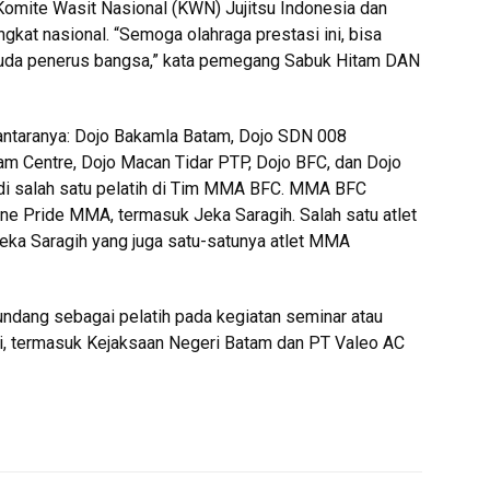
di Komite Wasit Nasional (KWN) Jujitsu Indonesia dan
ingkat nasional. “Semoga olahraga prestasi ini, bisa
uda penerus bangsa,” kata pemegang Sabuk Hitam DAN
 antaranya: Dojo Bakamla Batam, Dojo SDN 008
am Centre, Dojo Macan Tidar PTP, Dojo BFC, dan Dojo
adi salah satu pelatih di Tim MMA BFC. MMA BFC
One Pride MMA, termasuk Jeka Saragih. Salah satu atlet
eka Saragih yang juga satu-satunya atlet MMA
diundang sebagai pelatih pada kegiatan seminar atau
ansi, termasuk Kejaksaan Negeri Batam dan PT Valeo AC