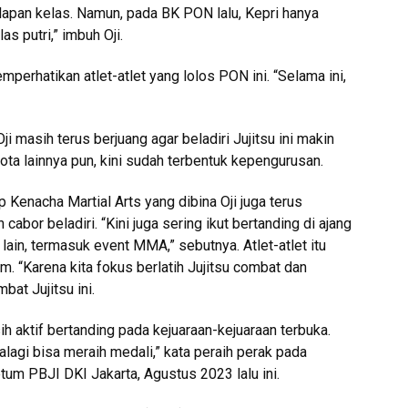
apan kelas. Namun, pada BK PON lalu, Kepri hanya
as putri,” imbuh Oji.
emperhatikan atlet-atlet yang lolos PON ini. “Selama ini,
i masih terus berjuang agar beladiri Jujitsu ini makin
ta lainnya pun, kini sudah terbentuk kepengurusan.
p Kenacha Martial Arts yang dibina Oji juga terus
 cabor beladiri. “Kini juga sering ikut bertanding di ajang
 lain, termasuk event MMA,” sebutnya. Atlet-atlet itu
. “Karena kita fokus berlatih Jujitsu combat dan
bat Jujitsu ini.
sih aktif bertanding pada kejuaraan-kejuaraan terbuka.
alagi bisa meraih medali,” kata peraih perak pada
etum PBJI DKI Jakarta, Agustus 2023 lalu ini.