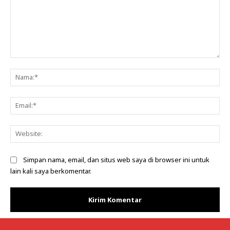
Komentar:
Na
Ema
Web
Simpan nama, email, dan situs web saya di browser ini untuk
lain kali saya berkomentar.