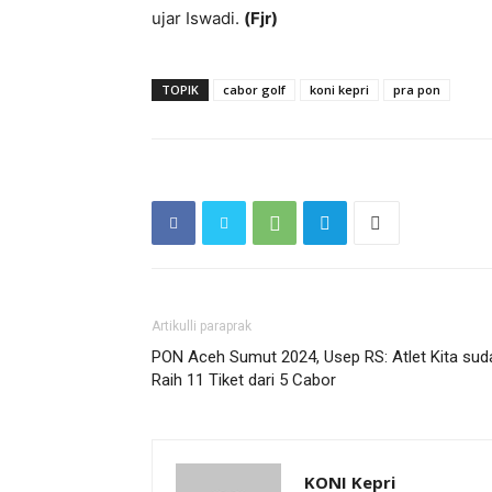
ujar Iswadi.
(Fjr)
TOPIK
cabor golf
koni kepri
pra pon
Artikulli paraprak
PON Aceh Sumut 2024, Usep RS: Atlet Kita sud
Raih 11 Tiket dari 5 Cabor
KONI Kepri