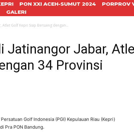
KEPRI
PON XXI ACEH-SUMUT 2024
PORPROV V
T
GALERI
 Atlet Golf Kepri Siap Bersaing dengan...
 Jatinangor Jabar, Atle
engan 34 Provinsi
Persatuan Golf Indonesia (PGI) Kepulauan Riau (Kepri)
 di Pra PON Bandung.