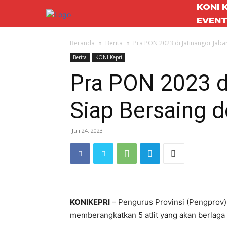
KONI 
EVEN
Beranda
Berita
Pra PON 2023 di Jatinangor Jabar,
Berita
KONI Kepri
Pra PON 2023 di
Siap Bersaing d
Juli 24, 2023
KONIKEPRI
– Pengurus Provinsi (Pengprov) 
memberangkatkan 5 atlit yang akan berlaga