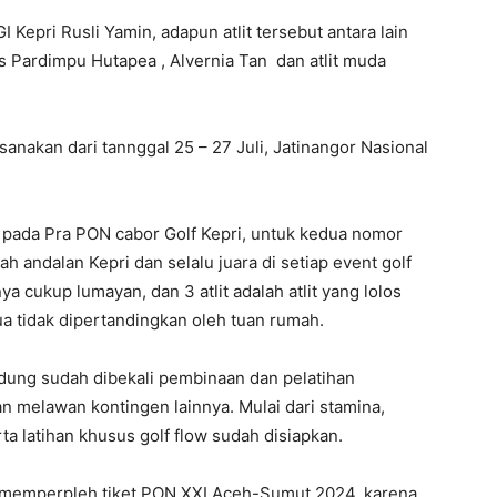
 Kepri Rusli Yamin, adapun atlit tersebut antara lain
as Pardimpu Hutapea , Alvernia Tan dan atlit muda
anakan dari tannggal 25 – 27 Juli, Jatinangor Nasional
n pada Pra PON cabor Golf Kepri, untuk kedua nomor
ah andalan Kepri dan selalu juara di setiap event golf
a cukup lumayan, dan 3 atlit adalah atlit yang lolos
 tidak dipertandingkan oleh tuan rumah.
dung sudah dibekali pembinaan dan pelatihan
melawan kontingen lainnya. Mulai dari stamina,
a latihan khusus golf flow sudah disiapkan.
an memperpleh tiket PON XXI Aceh-Sumut 2024, karena