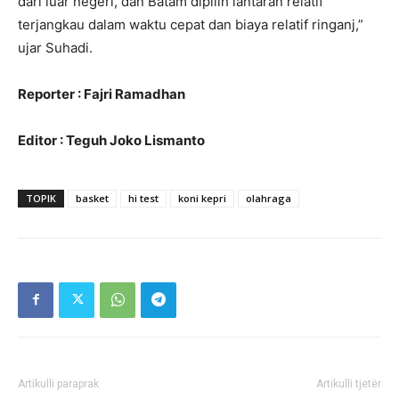
dari luar negeri, dan Batam dipilih lantaran relatif
terjangkau dalam waktu cepat dan biaya relatif ringanj,”
ujar Suhadi.
Reporter : Fajri Ramadhan
Editor : Teguh Joko Lismanto
TOPIK
basket
hi test
koni kepri
olahraga
Artikulli paraprak
Artikulli tjetër