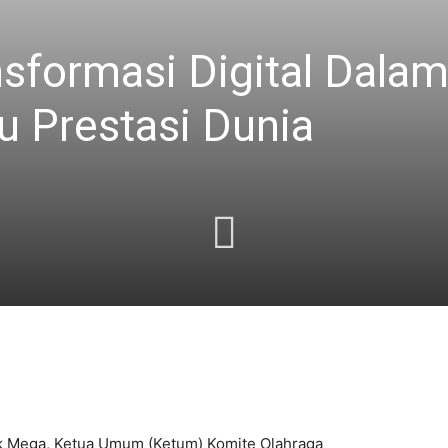
nsformasi Digital Dal
u Prestasi Dunia
k Mega, Ketua Umum (Ketum) Komite Olahraga