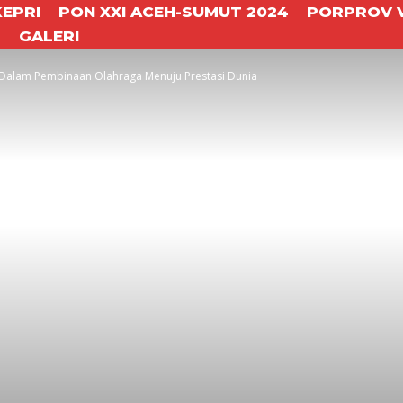
KEPRI
PON XXI ACEH-SUMUT 2024
PORPROV V
T
GALERI
l Dalam Pembinaan Olahraga Menuju Prestasi Dunia