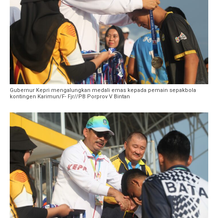
Gubernur Kepri mengalungkan medali emas kepada pemain sepakbola
kontingen Karimun/F- Fjr//PB Porprov V Bintan