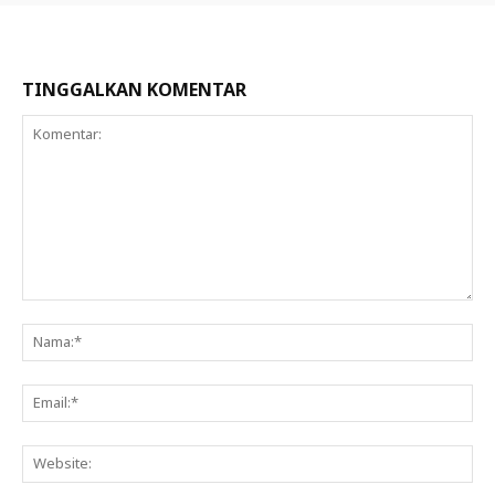
TINGGALKAN KOMENTAR
Komentar:
Na
Ema
Web