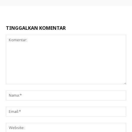
TINGGALKAN KOMENTAR
Komentar:
Na
Ema
Web