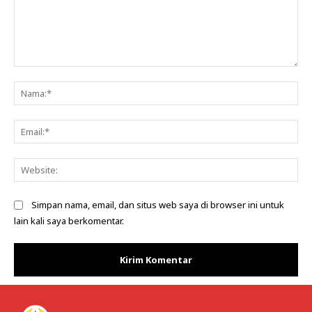
Komentar:
Na
Ema
Web
Simpan nama, email, dan situs web saya di browser ini untuk
lain kali saya berkomentar.