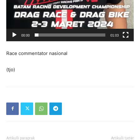
00:00
01:03
Race commentator nasional
(tjo)
Artikulli paraprak
Artikulli tjetër