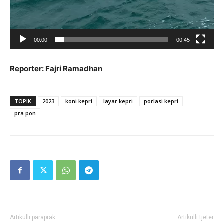
00:00
00:45
Reporter: Fajri Ramadhan
TOPIK
2023
koni kepri
layar kepri
porlasi kepri
pra pon
Artikulli paraprak
Artikulli tjetër