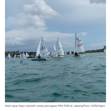
Atlet layar Kepri berlatih untuk persiapan PRA PON di Jakarta/Foto: KONI Kepri