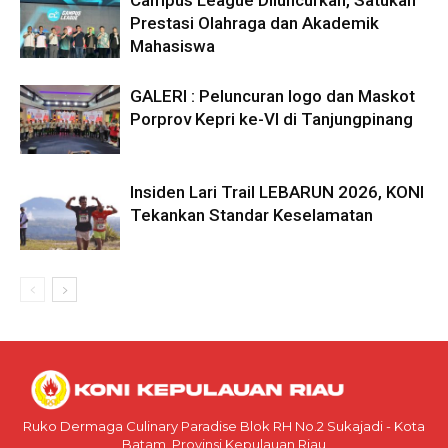
Campus League Diluncurkan, Satukan
Prestasi Olahraga dan Akademik
Mahasiswa
GALERI : Peluncuran logo dan Maskot
Porprov Kepri ke-VI di Tanjungpinang
Insiden Lari Trail LEBARUN 2026, KONI
Tekankan Standar Keselamatan
Ruko Dermaga Culinary Paradise Blok RH No.2 Sukajadi - Kota
Batam, Provinsi Kepulauan Riau